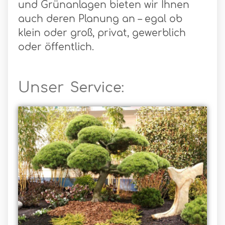
und Grünanlagen bieten wir Ihnen
auch deren Planung an – egal ob
klein oder groß, privat, gewerblich
oder öffentlich.
Unser
S
e
r
v
i
c
e
: